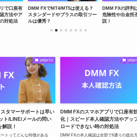
MT5は使える？
DMM FXの評判は？噂されている
DMM FXの
ラスの取引ツー
危険性や出金拒否についても解
は？発生し
説！
DMM FX
DMM 
カスタマーサポートは早い
DMM FXのスマホアプリで口座有
ット/LINE/メールの問い
化｜スピード本人確認方法やアッ
を解説！
ロードできない時の対処法
サポートってどんな特徴がある
DMM FXの本人確認は全部で6通りの提出