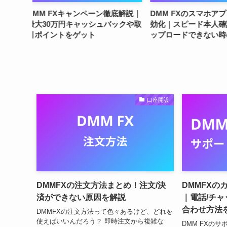
徹底解説｜
DMM FXのスマホアプリで口座有
DMM FXでMT4/
バックや取
効化｜スピード本人確認方法やア
スタンダードやプ
ップロードできない時の対処法
ルは優秀？
口座開設
DMMFXの注文方法まとめ！注文/決
DMMFXの
済ができない原因を解説
｜電話/チャ
合わせ方法
DMMFXの注文方法って色々あるけど、どれを
使えばいいんだろう？ 即時注文から複雑な
DMM FXの