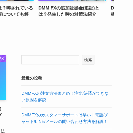
追加証拠金(追証)と
DMM FXのアプリは使いやすい？
DMM
た時の対策法紹介
機能や使い方を徹底解説
め｜審
因は？
FX
検索
最近の投稿
DMMFXの注文方法まとめ！注文/決済ができな
い原因を解説
効
DMMFXのカスタマーサポートは早い｜電話/チ
プ
ャット/LINE/メールの問い合わせ方法を解説！
方法