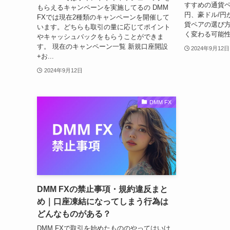
すすめの通貨ペ
もらえるキャンペーンを実施してるの DMM
円、豪ドル/円
FXでは現在2種類のキャンペーンを開催して
貨ペアの選び
います。どちらも取引の量に応じてポイント
く変わる可能性
やキャッシュバックをもらうことができま
す。 現在のキャンペーン一覧 新規口座開設
2024年9月12日
+お...
2024年9月12日
DMM FX
DMM FXの禁止事項・規約違反まと
め｜口座凍結になってしまう行為は
どんなものがある？
DMM FXで取引を始めたもののやってはいけ