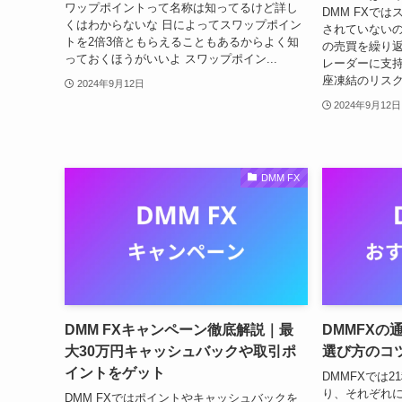
ワップポイントって名称は知ってるけど詳し
DMM FXで
くはわからないな 日によってスワップポイン
されていないの
トを2倍3倍ともらえることもあるからよく知
の売買を繰り
っておくほうがいいよ スワップポイン...
レーダーに支持
座凍結のリスク
2024年9月12日
2024年9月12日
DMM FX
DMM FXキャンペーン徹底解説｜最
DMMFXの
大30万円キャッシュバックや取引ポ
選び方のコ
イントをゲット
DMMFXでは
り、それぞれに
DMM FXではポイントやキャッシュバックを