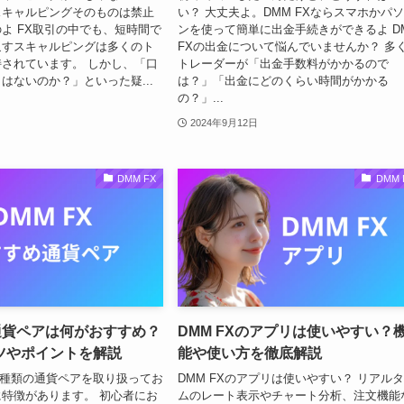
はスキャルピングそのものは禁止
い？ 大丈夫よ。DMM FXならスマホかパ
よ FX取引の中でも、短時間で
ンを使って簡単に出金手続きができるよ D
返すスキャルピングは多くのト
FXの出金について悩んでいませんか？ 多
されています。 しかし、「口
トレーダーが「出金手数料がかかるので
はないのか？」といった疑...
は？」「出金にどのくらい時間がかかる
の？」...
2024年9月12日
DMM FX
DMM 
通貨ペアは何がおすすめ？
DMM FXのアプリは使いやすい？
ツやポイントを解説
能や使い方を徹底解説
21種類の通貨ペアを取り扱ってお
DMM FXのアプリは使いやすい？ リアル
特徴があります。 初心者にお
ムのレート表示やチャート分析、注文機能