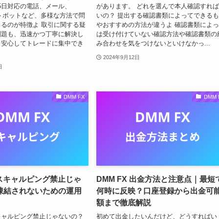
65日対応の電話、メール、
があります。 どれを選んで本人確認すれ
ットボットなど、多様な方法で問
いの？ 提出する確認書類によってできる
るのが特徴よ 取引に関する疑
やおすすめの方法が違うよ 確認書類によ
問題も、迅速かつ丁寧に解決し
は受け付けていない確認方法や確認書類の
、安心してトレードに集中でき
み合わせを気をつけないといけなかっ...
2024年9月12日
日
DMM FX
DMM 
はスキャルピング禁止じゃ
DMM FX 出金方法と注意点｜最短
凍結されないための運用
何時に反映？口座登録から出金可
額まで徹底解説
スキャルピング禁止じゃないの？
初めて出金したいんだけど、どうすればい