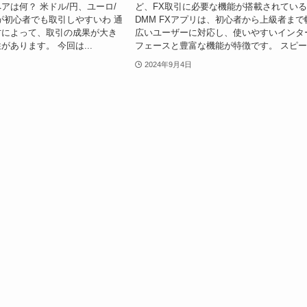
アは何？ 米ドル/円、ユーロ/
ど、FX取引に必要な機能が搭載されてい
が初心者でも取引しやすいわ 通
DMM FXアプリは、初心者から上級者まで
方によって、取引の成果が大き
広いユーザーに対応し、使いやすいインタ
があります。 今回は...
フェースと豊富な機能が特徴です。 スピー.
2024年9月4日